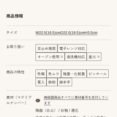
商品情報
サイズ
W
22.5
(
16.5
)cm
D
22.0
(
16.5
)cm
H
3.0
cm
お取り扱い
目止め推奨
電子レンジ対応
オーブン使用
食洗機対応
直火
商品の特性
色幅
色ムラ
釉垂・化粧垂
ピンホール
貫入
鉄粉
御本手
素材（マテリア
陶磁器商品すべてに素材番号を添付してい
material number1
ルナンバー）
ます
陶器（白土）
白釉
還元