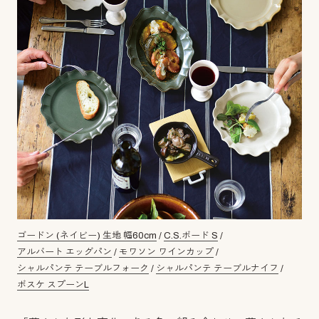
ゴードン (ネイビー) 生地 幅60cm
/
C.S.ボード S
/
アルバート エッグパン
/
モワソン ワインカップ
/
シャルパンテ テーブルフォーク
/
シャルパンテ テーブルナイフ
/
ボスケ スプーンL