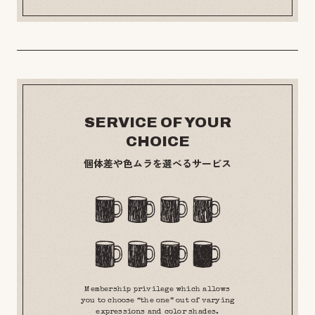
SERVICE OF YOUR
CHOICE
個体差や色ムラを選べるサービス
Membership privilege which allows
you to choose “the one” out of varying
expressions and color shades.