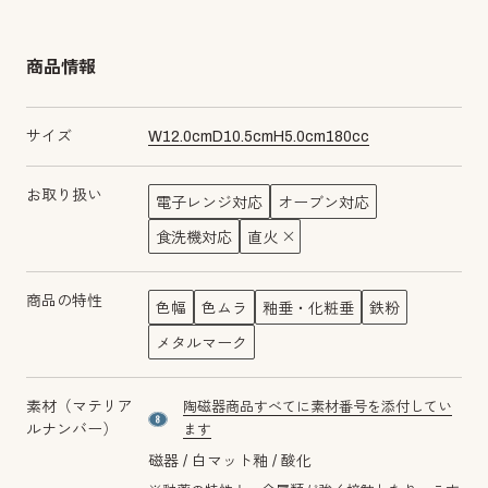
商品情報
サイズ
W
12.0
cm
D
10.5
cm
H
5.0
cm
180
cc
お取り扱い
電子レンジ対応
オーブン対応
食洗機対応
直火
商品の特性
色幅
色ムラ
釉垂・化粧垂
鉄粉
メタルマーク
素材（マテリア
陶磁器商品すべてに素材番号を添付してい
material number8
ルナンバー）
ます
磁器
白マット釉
酸化