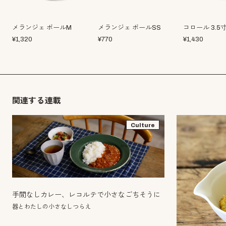
メランジェ ボールM
メランジェ ボールSS
コロール 3.5
¥
1,320
¥
770
¥
1,430
関連する連載
Culture
手間なしカレー、レコルテで小さなごちそうに
器とわたしの小さなしつらえ