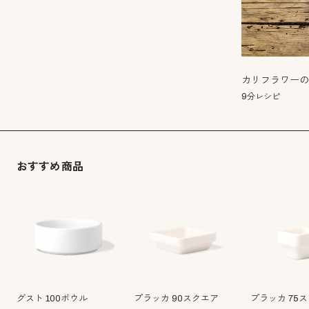
カリフラワー
9分レシピ
おすすめ商品
グスト 100ボウル
プラッカ 90スクエア
プラッカ 75