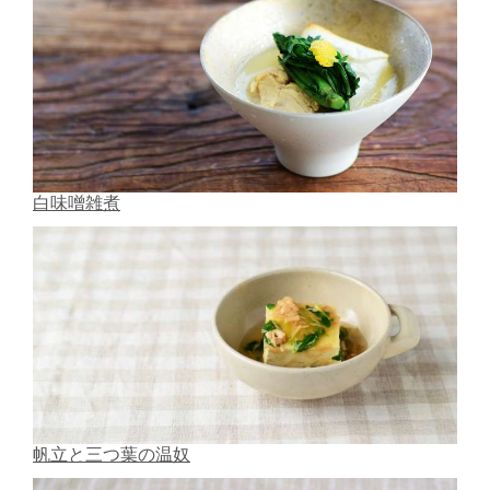
白味噌雑煮
帆立と三つ葉の温奴