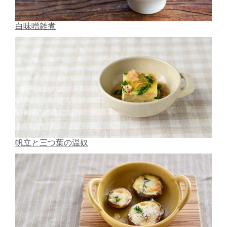
白味噌雑煮
帆立と三つ葉の温奴