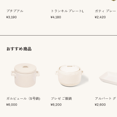
プチプアル
トランキル プレートL
ガティ プレー
¥
3,190
¥
4,180
¥
2,420
おすすめ商品
ガルビュール（5号鍋)
ブレゼ ご飯鍋
アルバート グ
¥
6,000
¥
6,200
¥
2,600