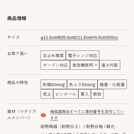
商品情報
サイズ
φ
11.5
cm
W
20.0
cm
D
11.5
cm
H
4.5
cm
300
cc
お取り扱い
目止め推奨
電子レンジ対応
オーブン対応
食洗機使用
直火可能
商品の特性
色幅Strong
色ムラStrong
釉垂・化粧垂
荒土
ピンホール
貫入
鉄粉
素材（マテリア
陶磁器商品すべてに素材番号を添付してい
material number9
ルナンバー）
ます
耐熱陶器（耐熱白土）
耐熱白釉
酸化