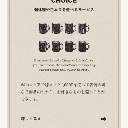
CHOICE
個体差や色ムラを選べるサービス
Membership privilege which allows
you to choose “the one” out of varying
expressions and color shades.
Webストアで貯まった1,000Pを使って表情の異
なる商品の中から、お好きなものを選ぶことが
できます。
詳しく見る