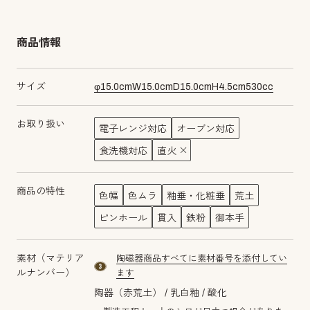
商品情報
サイズ
φ
15.0
cm
W
15.0
cm
D
15.0
cm
H
4.5
cm
530
cc
お取り扱い
電子レンジ対応
オーブン対応
食洗機対応
直火
商品の特性
色幅
色ムラ
釉垂・化粧垂
荒土
ピンホール
貫入
鉄粉
御本手
素材（マテリア
陶磁器商品すべてに素材番号を添付してい
material number3
ルナンバー）
ます
陶器（赤荒土）
乳白釉
酸化