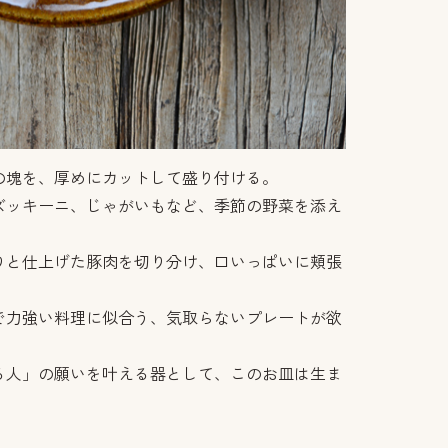
の塊を、厚めにカットして盛り付ける。
ズッキーニ、じゃがいもなど、季節の野菜を添え
りと仕上げた豚肉を切り分け、口いっぱいに頬張
で力強い料理に似合う、気取らないプレートが欲
る人」の願いを叶える器として、このお皿は生ま