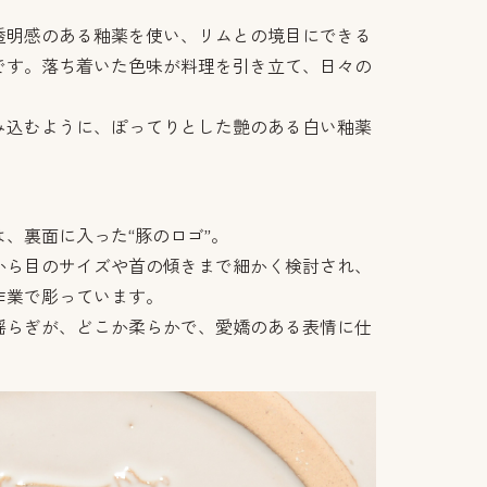
透明感のある釉薬を使い、リムとの境目にできる
です。落ち着いた色味が料理を引き立て、日々の
。
み込むように、ぽってりとした艶のある白い釉薬
、裏面に入った“豚のロゴ”。
から目のサイズや首の傾きまで細かく検討され、
作業で彫っています。
揺らぎが、どこか柔らかで、愛嬌のある表情に仕