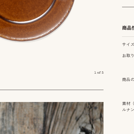
商品
サイ
お取
1
of
3
商品
素材
ルナ