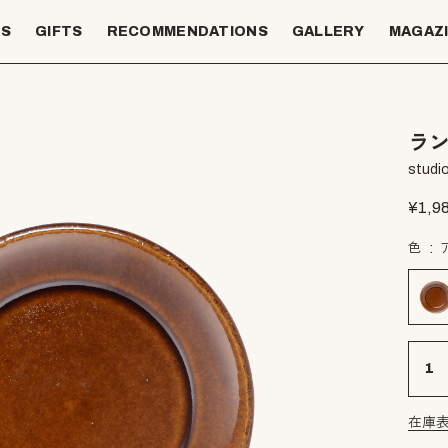
TS
GIFTS
RECOMMENDATIONS
GALLERY
MAGAZ
ラン
studio
¥
1,9
色
在庫