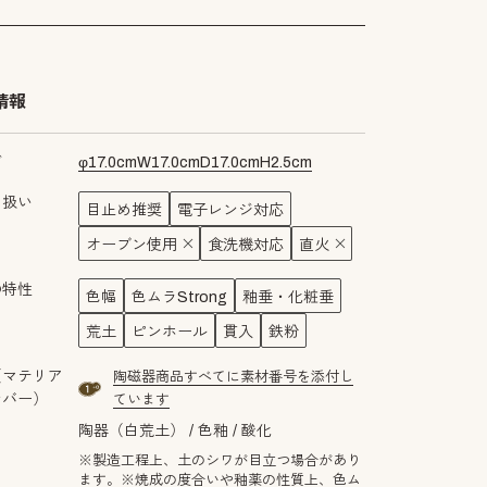
情報
ズ
φ
17.0
cm
W
17.0
cm
D
17.0
cm
H
2.5
cm
り扱い
目止め推奨
電子レンジ対応
オーブン使用
食洗機対応
直火
の特性
色幅
色ムラStrong
釉垂・化粧垂
荒土
ピンホール
貫入
鉄粉
（マテリア
陶磁器商品すべてに素材番号を添付し
material number1a
ンバー）
ています
陶器（白荒土）
色釉
酸化
※製造工程上、土のシワが目立つ場合があり
ます。※焼成の度合いや釉薬の性質上、色ム