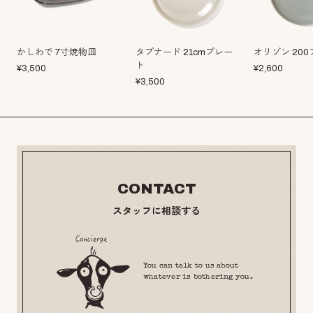
かしわで 7寸焼物皿
タプナード 21cmプレー
オリゾン 20
ト
¥
3,500
¥
2,600
¥
3,500
CONTACT
スタッフに相談する
You can talk to us about
whatever is bothering you.