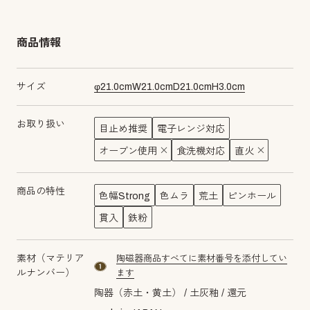
商品情報
サイズ
φ
21.0
cm
W
21.0
cm
D
21.0
cm
H
3.0
cm
お取り扱い
目止め推奨
電子レンジ対応
オーブン使用
食洗機対応
直火
商品の特性
色幅Strong
色ムラ
荒土
ピンホール
貫入
鉄粉
素材（マテリア
陶磁器商品すべてに素材番号を添付してい
material number1
ルナンバー）
ます
陶器（赤土・黄土）
土灰釉
還元