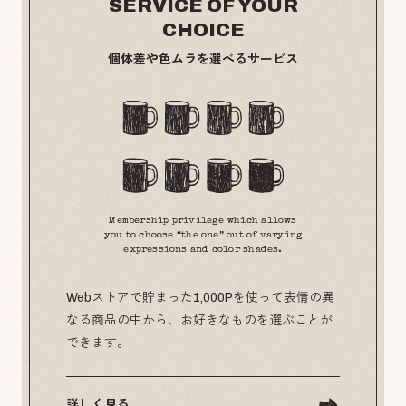
SERVICE OF YOUR
CHOICE
個体差や色ムラを選べるサービス
Membership privilege which allows
you to choose “the one” out of varying
expressions and color shades.
Webストアで貯まった1,000Pを使って表情の異
なる商品の中から、お好きなものを選ぶことが
できます。
詳しく見る