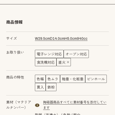
商品情報
サイズ
W
29.5
cm
D
14.0
cm
H
5.0
cm
940
cc
お取り扱い
電子レンジ対応
オーブン対応
食洗機対応
直火
商品の特性
色幅
色ムラ
釉垂・化粧垂
ピンホール
貫入
鉄粉
素材（マテリア
陶磁器商品すべてに素材番号を添付してい
material number3
ルナンバー）
ます