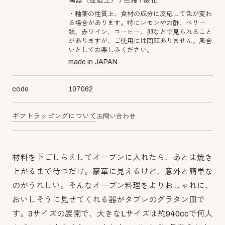
陶器（並漉土）
色釉
酸化
・釉薬の性質上、食材の成分に反応して色が変わ
る場合があります。特にレモンやお酢、ベリー
類、赤ワイン、コーヒー、卵などで見られること
がありますが、ご使用には問題ありません。風合
いとしてお楽しみください。
made in JAPAN
code
107062
ギフトラッピングについて
お問い合わせ
材料を下ごしらえしてオーブンに入れたら、あとは焼き
上がるまで待つだけ。豪華に見えるけど、意外と簡単な
のがうれしい。そんなオーブン料理をよりおしゃれに、
おいしそうに見せてくれる器がタブレのグラタン皿で
す。3サイズの展開で、大きなLサイズは約940ccで何人