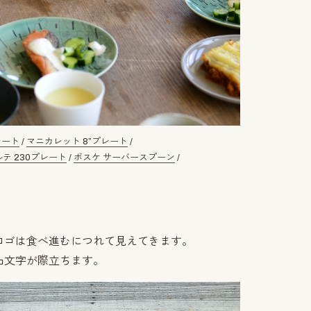
レート
/
マニカレット 8”プレート
/
テ 230プレート
/
ボスケ サーバースプーン
/
ロゴは食べ進むにつれて見えてきます。
凸文字が際立ちます。