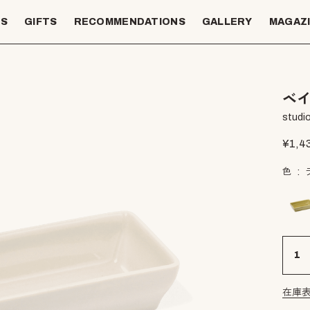
TS
GIFTS
RECOMMENDATIONS
GALLERY
MAGAZ
ベイ
studio
¥
1,4
色
在庫