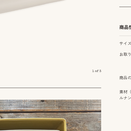
商品
サイ
お取
1
of
3
商品
素材
ルナ