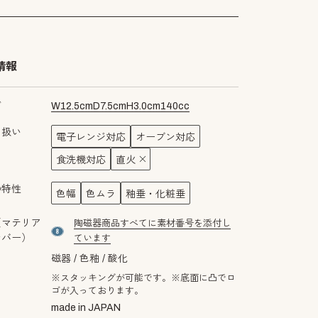
情報
ズ
W
12.5
cm
D
7.5
cm
H
3.0
cm
140
cc
り扱い
電子レンジ対応
オーブン対応
食洗機対応
直火
の特性
色幅
色ムラ
釉垂・化粧垂
（マテリア
陶磁器商品すべてに素材番号を添付し
material number8
ンバー）
ています
磁器
色釉
酸化
※スタッキングが可能です。※底面に凸でロ
ゴが入っております。
made in JAPAN