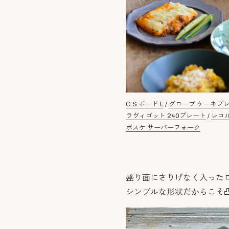
C.S.ボード L
/
グローブ ケーキプ
ラヴィゴット 240プレート
/
レコル
ボスケ サーバーフォーク
盛り面にさりげなく入った
シンプルな形状だからこそ