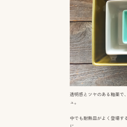
透明感とツヤのある釉薬で
ュ。
中でも耐熱皿がよく登場す
に