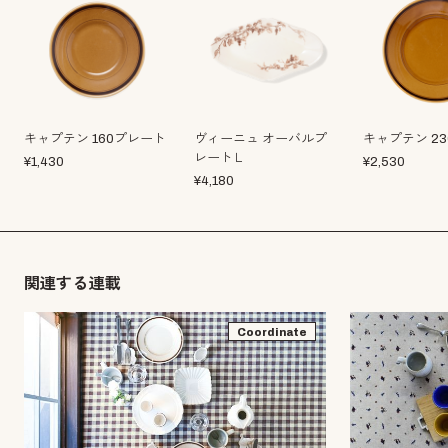
キャプテン 160プレート
ヴィーニュ オーバルプ
キャプテン 2
レートＬ
¥
1,430
¥
2,530
¥
4,180
関連する連載
Coordinate