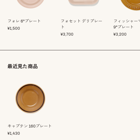
フォレ 6"プレート
フォセット デリプレー
フィッシャー
ト
9"プレート
¥
1,500
¥
3,700
¥
3,200
最近見た商品
キャプテン 160プレート
¥
1,430