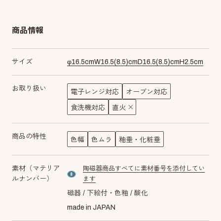
商品情報
サイズ
φ
16.5
cm
W
16.5
(
8.5
)cm
D
16.5
(
8.5
)cm
H
2.5
cm
お取り扱い
電子レンジ対応
オーブン対応
食洗機対応
直火
商品の特性
色幅
色ムラ
釉垂・化粧垂
素材（マテリア
陶磁器商品すべてに素材番号を添付してい
material number8
ルナンバー）
ます
磁器
下絵付・色釉
酸化
made in JAPAN