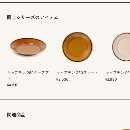
同じシリーズのアイテム
キャプテン 280クーププ
キャプテン 230プレート
キャプテン 2
レート
¥
2,530
¥
1,980
¥
4,510
関連商品