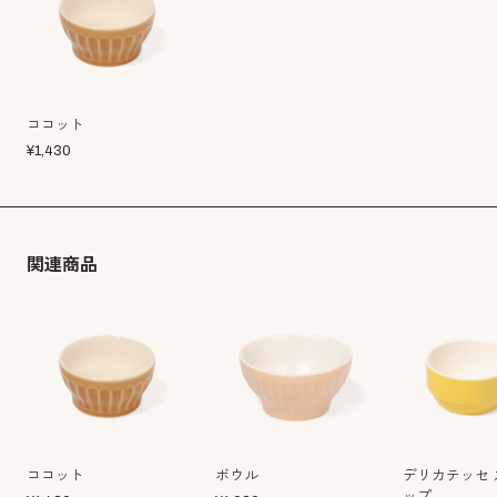
ココット
¥
1,430
関連商品
ココット
ボウル
デリカテッセ 