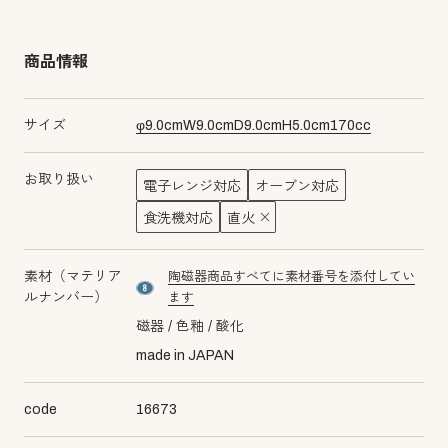
商品情報
サイズ
φ
9.0
cm
W
9.0
cm
D
9.0
cm
H
5.0
cm
170
cc
お取り扱い
電子レンジ対応
オーブン対応
食洗機対応
直火
素材（マテリア
陶磁器商品すべてに素材番号を添付してい
material number8
ルナンバー）
ます
磁器
色釉
酸化
made in JAPAN
code
16673