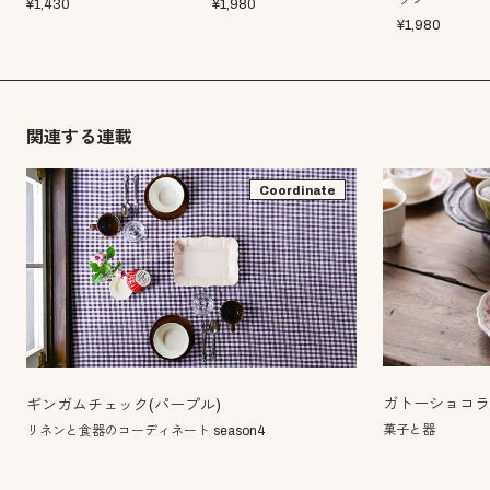
ップ
¥
1,430
¥
1,980
¥
1,980
関連する連載
Coordinate
ガトーショコ
ギンガムチェック(パープル)
菓子と器
リネンと食器のコーディネート season4