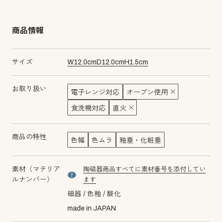
商品情報
サイズ
W
12.0
cm
D
12.0
cm
H
1.5
cm
お取り扱い
電子レンジ対応
オーブン使用
食洗機対応
直火
商品の特性
色幅
色ムラ
釉垂・化粧垂
素材（マテリア
陶磁器商品すべてに素材番号を添付してい
material number7
ルナンバー）
ます
磁器
色釉
酸化
made in JAPAN