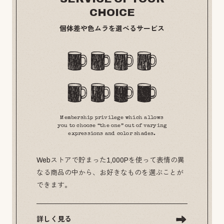
CHOICE
個体差や色ムラを選べるサービス
Membership privilege which allows
you to choose “the one” out of varying
expressions and color shades.
Webストアで貯まった1,000Pを使って表情の異
なる商品の中から、お好きなものを選ぶことが
できます。
詳しく見る