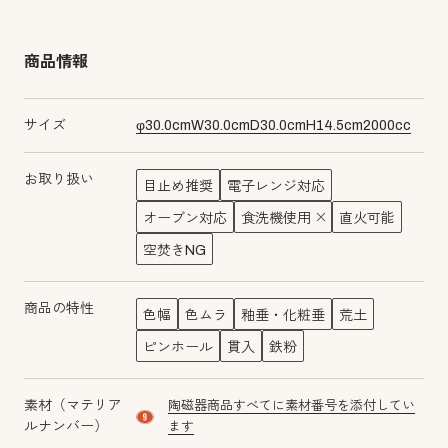
商品情報
サイズ
φ
30.0
cm
W
30.0
cm
D
30.0
cm
H
14.5
cm
2000
cc
お取り扱い
目止め推奨
電子レンジ対応
オーブン対応
食洗機使用
直火可能
空焚きNG
商品の特性
色幅
色ムラ
釉垂・化粧垂
荒土
ピンホール
貫入
鉄粉
素材（マテリア
陶磁器商品すべてに素材番号を添付してい
material number9
ルナンバー）
ます