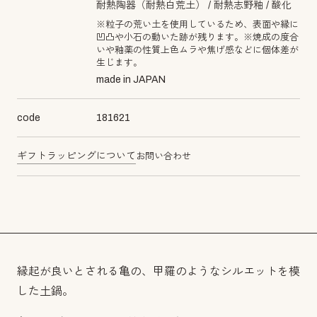
耐熱陶器（耐熱白荒土）
耐熱志野釉
酸化
※粒子の荒い土を使用しているため、表面や縁に
凹凸や小石の動いた跡が残ります。※焼成の度合
いや釉薬の性質上色ムラや焦げ感などに個体差が
生じます。
made in JAPAN
code
181621
ギフトラッピングについて
お問い合わせ
縁起が良いとされる亀の、甲羅のようなシルエットを模
した土鍋。