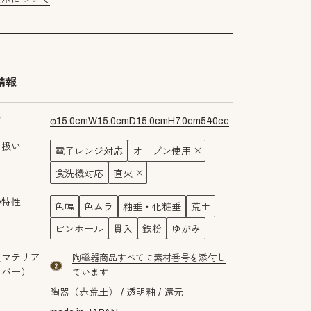
情報
ズ
φ
15.0
cm
W
15.0
cm
D
15.0
cm
H
7.0
cm
540
cc
り扱い
電子レンジ対応
オーブン使用
食洗機対応
直火
の特性
色幅
色ムラ
釉垂・化粧垂
荒土
ピンホール
貫入
鉄粉
ゆがみ
（マテリア
陶磁器商品すべてに素材番号を添付し
material number2
ンバー）
ています
陶器（赤荒土）
透明釉
還元