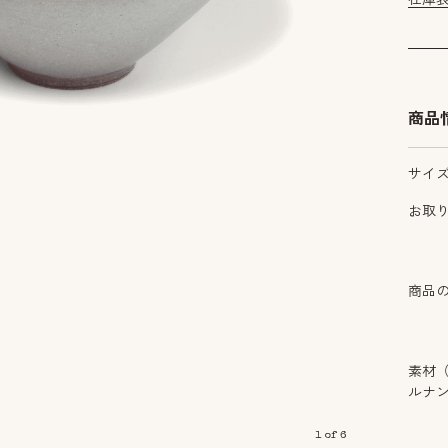
商品
サイ
お取
商品
素材
ルナ
1
of
6