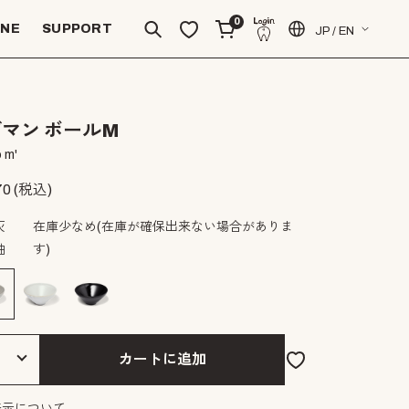
0
INE
SUPPORT
JP / EN
マン ボールM
 m'
70
(税込)
灰
在庫少なめ
(在庫が確保出来ない場合がありま
釉
す)
カートに追加
表示について