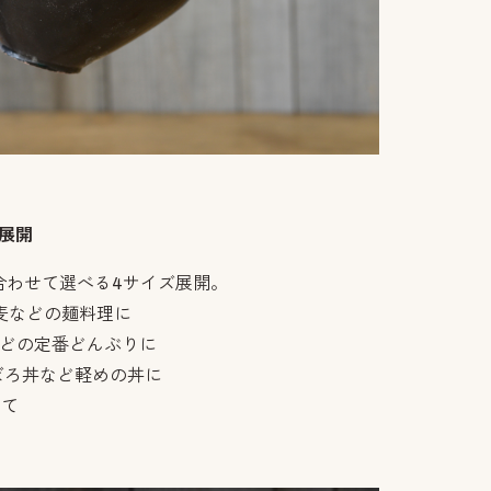
ー展開
合わせて選べる4サイズ展開。
麦などの麺料理に
などの定番どんぶりに
ぼろ丼など軽めの丼に
して