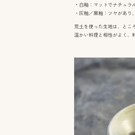
・白釉：マットでナチュラ
・灰釉／黒釉：ツヤがあり
荒土を使った生地は、とこ
温かい料理と相性がよく、料