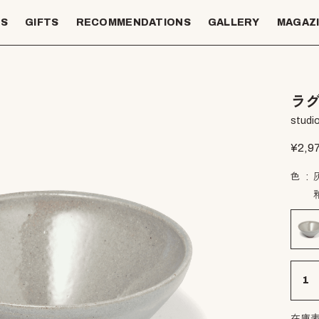
TS
GIFTS
RECOMMENDATIONS
GALLERY
MAGAZ
ラグ
studio
¥
2,9
色
在庫