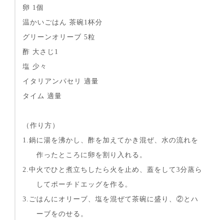
卵 1個
温かいごはん 茶碗1杯分
グリーンオリーブ 5粒
酢 大さじ1
塩 少々
イタリアンパセリ 適量
タイム 適量
（作り方）
1.鍋に湯を沸かし、酢を加えてかき混ぜ、水の流れを
作ったところに卵を割り入れる。
2.中火でひと煮立ちしたら火を止め、蓋をして3分蒸ら
してポーチドエッグを作る。
3.ごはんにオリーブ、塩を混ぜて茶碗に盛り、②とハ
ーブをのせる。