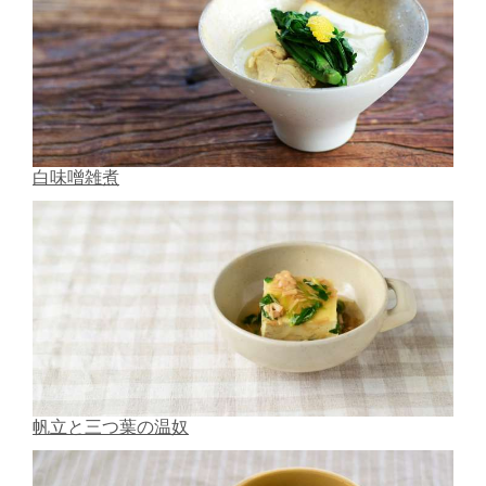
白味噌雑煮
帆立と三つ葉の温奴