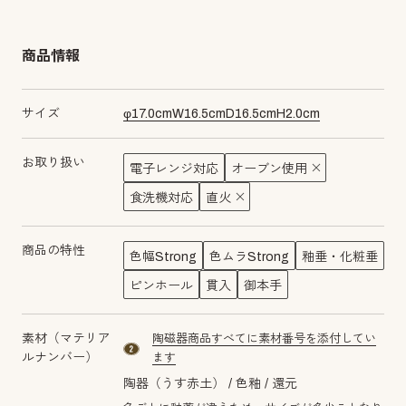
商品情報
サイズ
φ
17.0
cm
W
16.5
cm
D
16.5
cm
H
2.0
cm
お取り扱い
電子レンジ対応
オーブン使用
食洗機対応
直火
商品の特性
色幅Strong
色ムラStrong
釉垂・化粧垂
ピンホール
貫入
御本手
素材（マテリア
陶磁器商品すべてに素材番号を添付してい
material number2
ルナンバー）
ます
陶器（うす赤土）
色釉
還元