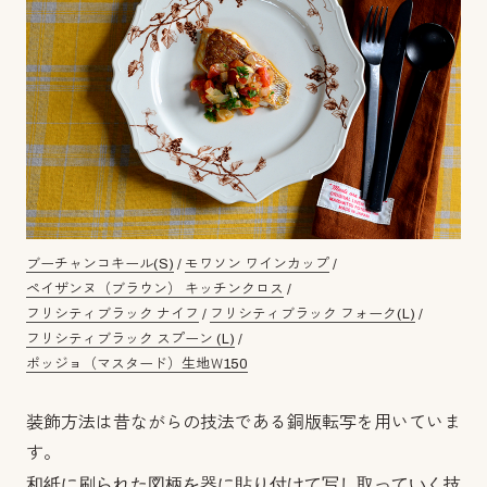
ブーチャンコキール(S)
/
モワソン ワインカップ
/
ペイザンヌ（ブラウン） キッチンクロス
/
フリシティブラック ナイフ
/
フリシティブラック フォーク(L)
/
フリシティブラック スプーン (L)
/
ポッジョ（マスタード）生地Ｗ150
装飾方法は昔ながらの技法である銅版転写を用いていま
す。
和紙に刷られた図柄を器に貼り付けて写し取っていく技