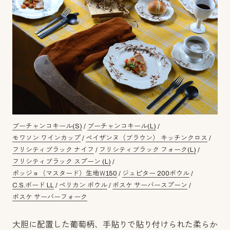
ブーチャンコキール(S)
/
ブーチャンコキール(L)
/
モワソン ワインカップ
/
ペイザンヌ（ブラウン） キッチンクロス
/
フリシティブラック ナイフ
/
フリシティブラック フォーク(L)
/
フリシティブラック スプーン (L)
/
ポッジョ（マスタード）生地Ｗ150
/
ジュピター 200ボウル
/
C.S.ボード LL
/
ペリカン ボウル
/
ボスケ サーバースプーン
/
ボスケ サーバーフォーク
大胆に配置した葡萄柄、手貼りで貼り付けられた柔らか