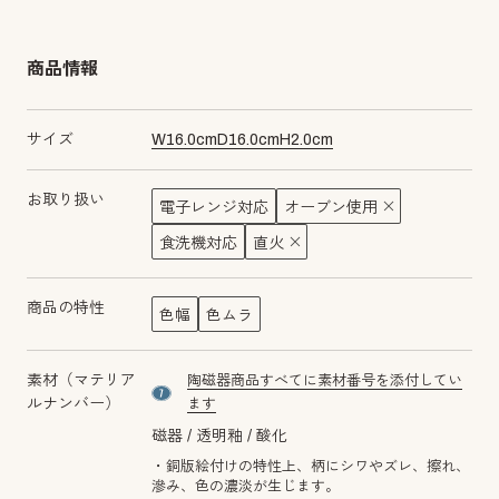
商品情報
サイズ
W
16.0
cm
D
16.0
cm
H
2.0
cm
お取り扱い
電子レンジ対応
オーブン使用
食洗機対応
直火
商品の特性
色幅
色ムラ
素材（マテリア
陶磁器商品すべてに素材番号を添付してい
material number7
ルナンバー）
ます
磁器
透明釉
酸化
・銅版絵付けの特性上、柄にシワやズレ、擦れ、
滲み、色の濃淡が生じます。