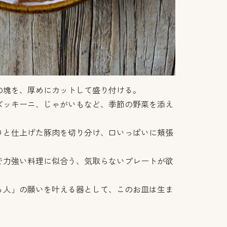
の塊を、厚めにカットして盛り付ける。
ズッキーニ、じゃがいもなど、季節の野菜を添え
りと仕上げた豚肉を切り分け、口いっぱいに頬張
で力強い料理に似合う、気取らないプレートが欲
る人」の願いを叶える器として、このお皿は生ま