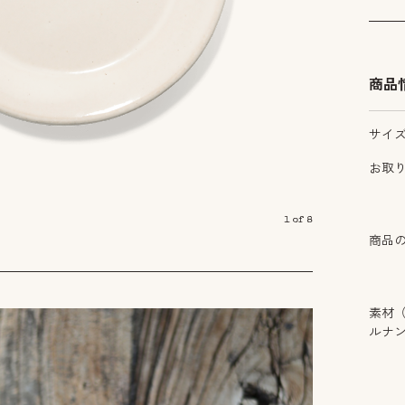
商品
サイ
お取
1
of
8
商品
素材
ルナ