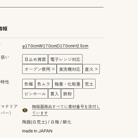
情報
ズ
φ
17.0
cm
W
17.0
cm
D
17.0
cm
H
2.5
cm
り扱い
目止め推奨
電子レンジ対応
オーブン使用
食洗機対応
直火
の特性
色幅
色ムラ
釉垂・化粧垂
荒土
ピンホール
貫入
鉄粉
（マテリア
陶磁器商品すべてに素材番号を添付し
material number1
ンバー）
ています
陶器(白荒土)
白釉
酸化
made in JAPAN