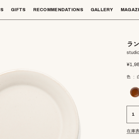
TS
GIFTS
RECOMMENDATIONS
GALLERY
MAGAZ
ラン
studio
¥
1,9
色
在庫