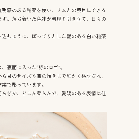
透明感のある釉薬を使い、リムとの境目にできる
です。落ち着いた色味が料理を引き立て、日々の
。
み込むように、ぽってりとした艶のある白い釉薬
、裏面に入った“豚のロゴ”。
から目のサイズや首の傾きまで細かく検討され、
作業で彫っています。
揺らぎが、どこか柔らかで、愛嬌のある表情に仕