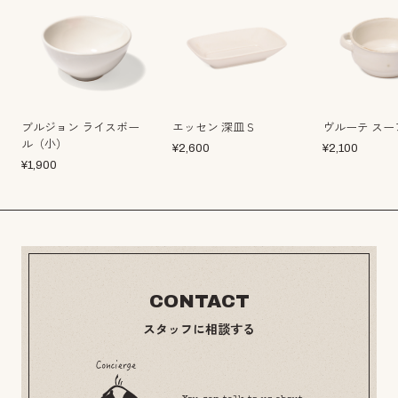
ブルジョン ライスボー
エッセン 深皿Ｓ
ヴルーテ スー
ル（小）
¥
2,600
¥
2,100
¥
1,900
CONTACT
スタッフに相談する