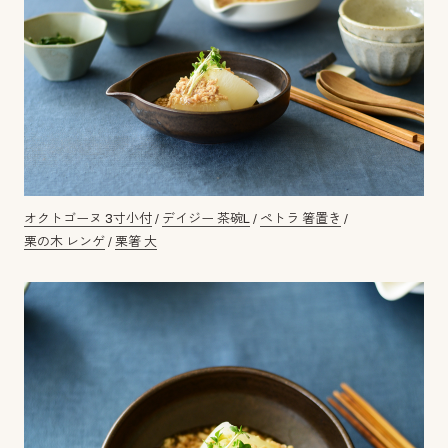
オクトゴーヌ 3寸小付
/
デイジー 茶碗L
/
ペトラ 箸置き
/
栗の木 レンゲ
/
栗箸 大