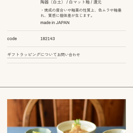
陶器（白土）
白マット釉
還元
・焼成の度合いや釉薬の性質上、色ムラや釉垂
れ、質感に個体差が生じます。
made in JAPAN
code
182143
ギフトラッピングについて
お問い合わせ