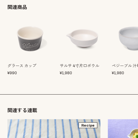
関連商品
グラース カップ
サルサ 4寸片口ボウル
ペジーブル 汁
¥
990
¥
1,980
¥
1,980
関連する連載
Recipe