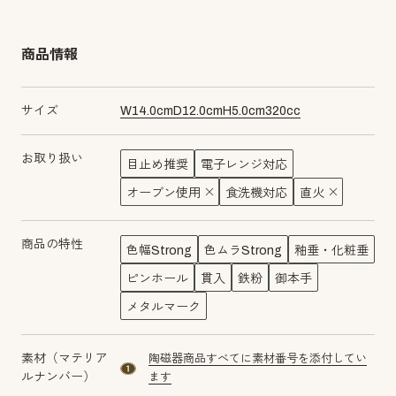
商品情報
サイズ
W
14.0
cm
D
12.0
cm
H
5.0
cm
320
cc
お取り扱い
目止め推奨
電子レンジ対応
オーブン使用
食洗機対応
直火
商品の特性
色幅Strong
色ムラStrong
釉垂・化粧垂
ピンホール
貫入
鉄粉
御本手
メタルマーク
素材（マテリア
陶磁器商品すべてに素材番号を添付してい
material number1
ルナンバー）
ます