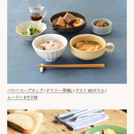
パエバ スープカップ
/
デイジー 茶碗L
/
グスト 60ボウル
/
ムーラン 4寸小鉢