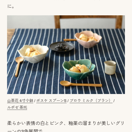
に。
山茶花 4寸小鉢
/
ボスケ スプーンS
/
ブロウ ミルク（ブラン）
/
ルポゼ 茶托
柔らかい表情の白とピンク、釉薬の溜まりが美しいグリ
ーンの3色展開で、