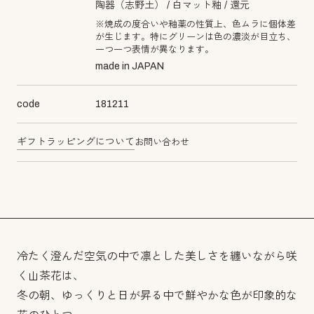
陶器（志野土）
白マット釉
還元
※焼成の度合いや釉薬の性質上、色ムラに個体差
が生じます。特にグリーンは色の濃淡が目立ち、
一つ一つ表情が異なります。
made in JAPAN
code
181211
ギフトラッピングについて
お問い合わせ
冷たく澄んだ空気の中で凛とした美しさを纏いながら咲
く山茶花は、
冬の朝、ゆっくりと日が昇る中で鮮やかな色が印象的な