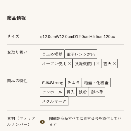
商品情報
サイズ
φ
12.0
cm
W
12.0
cm
D
12.0
cm
H
5.5
cm
120
cc
お取り扱い
目止め推奨
電子レンジ対応
オーブン使用
食洗機使用
直火
商品の特性
色幅Strong
色ムラ
釉垂・化粧垂
ピンホール
貫入
鉄粉
御本手
メタルマーク
素材（マテリア
陶磁器商品すべてに素材番号を添付してい
material number1
ルナンバー）
ます