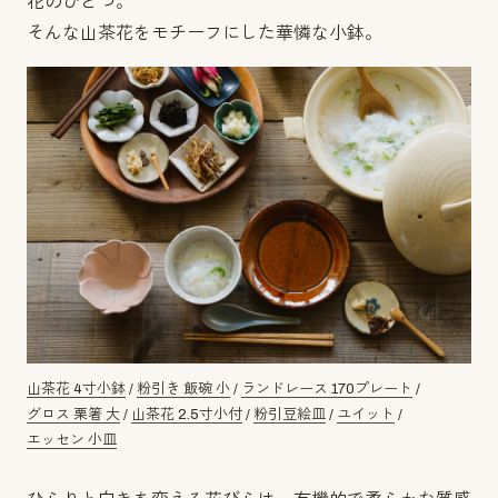
花のひとつ。
そんな山茶花をモチーフにした華憐な小鉢。
山茶花 4寸小鉢
/
粉引き 飯碗 小
/
ランドレース 170プレート
/
グロス 栗箸 大
/
山茶花 2.5寸小付
/
粉引豆絵皿
/
ユイット
/
エッセン 小皿