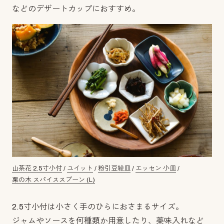
などのデザートカップにおすすめ。
山茶花 2.5寸小付
/
ユイット
/
粉引豆絵皿
/
エッセン 小皿
/
栗の木 スパイススプーン (L)
2.5寸小付は小さく手のひらにおさまるサイズ。
ジャムやソースを何種類か用意したり、薬味入れなど