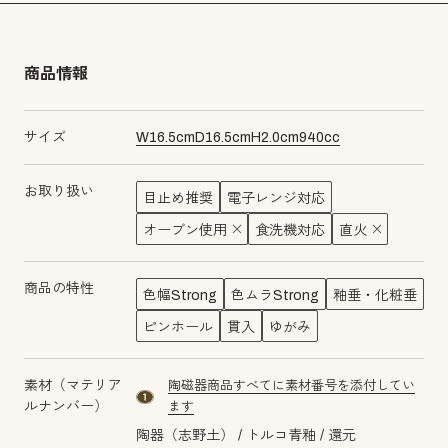
商品情報
サイズ
W
16.5
cm
D
16.5
cm
H
2.0
cm
940
cc
お取り扱い
目止め推奨
電子レンジ対応
オーブン使用
食洗機対応
直火
商品の特性
色幅Strong
色ムラStrong
釉垂・化粧垂
ピンホール
貫入
ゆがみ
素材（マテリア
陶磁器商品すべてに素材番号を添付してい
material number1
ルナンバー）
ます
陶器（志野土）
トルコ青釉
還元