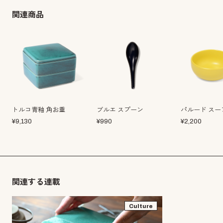
関連商品
トルコ青釉 角お重
ブルエ スプーン
パルード スー
¥
9,130
¥
990
¥
2,200
関連する連載
Culture