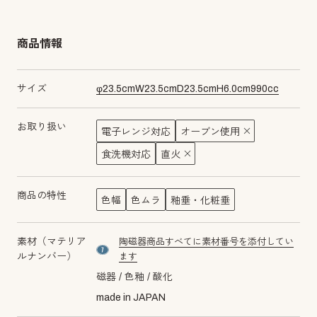
商品情報
サイズ
φ
23.5
cm
W
23.5
cm
D
23.5
cm
H
6.0
cm
990
cc
お取り扱い
電子レンジ対応
オーブン使用
食洗機対応
直火
商品の特性
色幅
色ムラ
釉垂・化粧垂
素材（マテリア
陶磁器商品すべてに素材番号を添付してい
material number7
ルナンバー）
ます
磁器
色釉
酸化
made in JAPAN