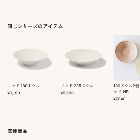
同じシリーズのアイテム
リッド 180ボウル
リッド 235ボウル
180ボウル2
ッド-NR
¥
3,190
¥
5,280
¥
7,040
関連商品