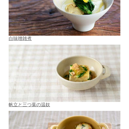
白味噌雑煮
帆立と三つ葉の温奴