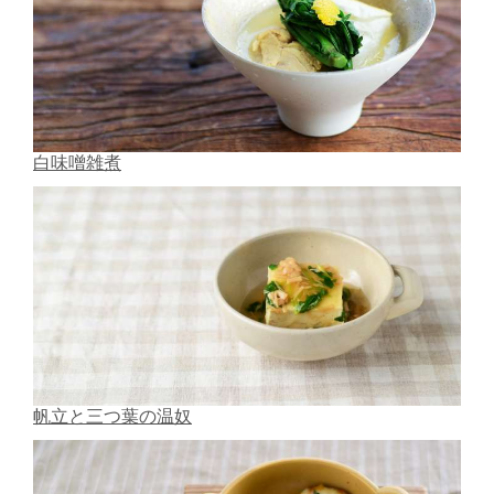
白味噌雑煮
帆立と三つ葉の温奴