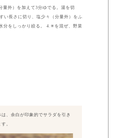
分量外）を加えて3分ゆでる。湯を切
やすい長さに切り、塩少々（分量外）をふ
水分をしっかり絞る。 4.✳︎を混ぜ、野菜
鉢は、余白が印象的でサラダを引き
ます。