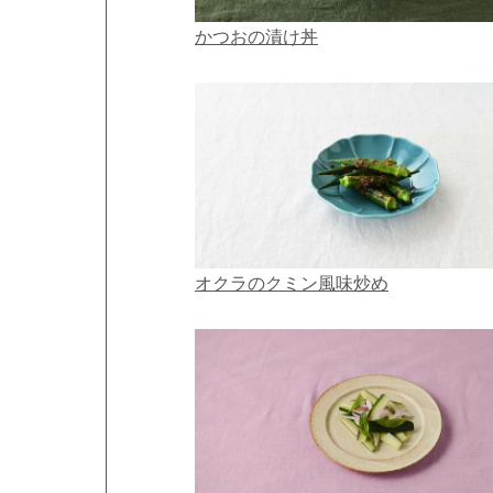
かつおの漬け丼
オクラのクミン風味炒め