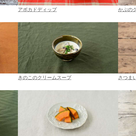
アボカドディップ
かぶの
きのこのクリームスープ
さつま