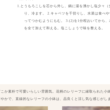
1.とうもろこしを芯から外し、鍋に湯を沸かし塩少々（
り、冷ます。 2.キャベツを千切りし、水菜は食べ
ってつかむようにもむ。 3.(2)を1分程おいてから、
を全て加えて和える。塩こしょうで味を整える。
どこか素朴で可愛いらしい雰囲気。花柄のレリーフに縁取られた小
華やかで、直線的なレリーフの小鉢は、品良くと涼し気な感じがし