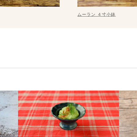
ムーラン ４寸小鉢